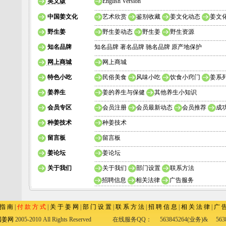
英文版
English Version
中国姜文化
艺术欣赏
鉴别收藏
姜文化动态
姜文
野生姜
野生姜动态
野生姜
野生资源
知名品牌
知名品牌 著名品牌 驰名品牌 原产地保护
网上商城
网上商城
特色小吃
民俗美食
风味小吃
饮食小窍门
姜系
姜养生
姜的养生与保健
其他养生小知识
会员专区
会员注册
会员最新动态
会员推荐
成
种姜技术
种姜技术
留言板
留言板
姜论坛
姜论坛
关于我们
关于我们
部门设置
联系方法
招聘信息
相关法律
广告服务
 指 南
|
付 款 方 式
|
关 于 姜 网
|
部 门 设 置
|
联 系 方 法
|
招 聘 信 息
|
相 关 法 律
|
广 告
国姜网
2005-2010 All Rights Reserved 在线服务QQ：
563845264(业务)&
56