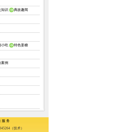
化知识
典故趣闻
列小吃
特色姜糖
功案例
 服 务
3845264（技术）