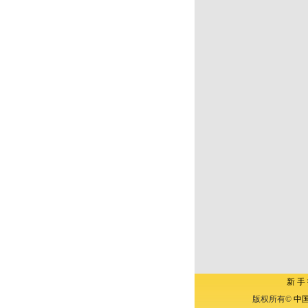
新 手
版权所有©
中