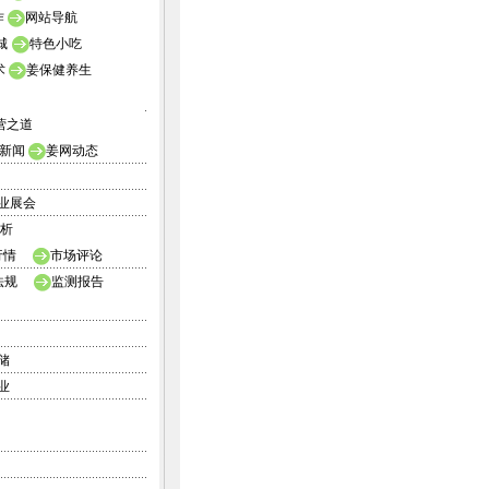
作
网站导航
城
特色小吃
术
姜保健养生
营之道
新闻
姜网动态
业展会
析
行情
市场评论
法规
监测报告
储
业