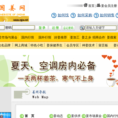
首页
|
姜会员注册
如何找
如何采购
如何销售
密码
姜市场与展会
国内行情
国外行情
好姜推荐
姜加工
姜之乡
招商合作
姜搜索
知名品牌
网上商城
特色小吃
姜保健养生
会员专区
种姜技术
留言板
姜
首 页
姜动态
姜供求
姜市场展会
国内行