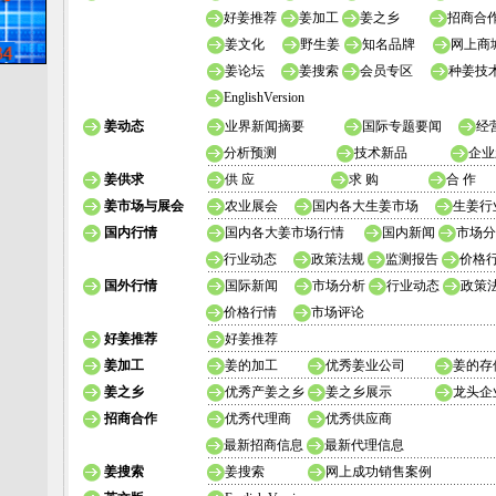
好姜推荐
姜加工
姜之乡
招商合
姜文化
野生姜
知名品牌
网上商
姜论坛
姜搜索
会员专区
种姜技
EnglishVersion
姜动态
业界新闻摘要
国际专题要闻
经
分析预测
技术新品
企业
姜供求
供 应
求 购
合 作
姜市场与展会
农业展会
国内各大生姜市场
生姜行
国内行情
国内各大姜市场行情
国内新闻
市场分
行业动态
政策法规
监测报告
价格
国外行情
国际新闻
市场分析
行业动态
政策
价格行情
市场评论
好姜推荐
好姜推荐
姜加工
姜的加工
优秀姜业公司
姜的存
姜之乡
优秀产姜之乡
姜之乡展示
龙头企
招商合作
优秀代理商
优秀供应商
最新招商信息
最新代理信息
姜搜索
姜搜索
网上成功销售案例