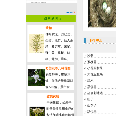
->
黄精的传说
->
黄精的新研究进展
->
九华山志卷八
「 图 片 新 闻 」
->
常州特产—野生姜
黄精
亦名黄芝、戊已芝、
菟竹、鹿竹、仙人余
粮、救穷草、米铺、
野生姜、重楼、鸡
->
沙姜
格、龙御、垂珠。
->
五桠果
->
小花五桠果
野姜花等几种花图
->
大花五桠果
肉质鲜美，野味浓
->
红木
郁，脂肪含量比草鸡
->
马蛋果
低7-10倍，蛋白含
->
马来刺篱木
蜜饯黄精
->
山子
中医建议，如果平
->
山李子
时父母注意用食疗的
->
鸡蛋果
方法加强小孩的脾肾