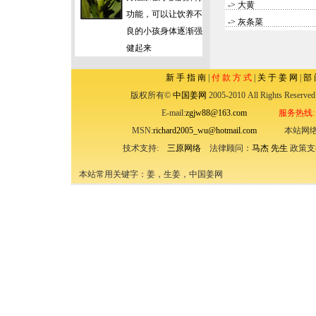
->
大黄
功能，可以让饮养不
->
灰条菜
良的小孩身体逐渐强
健起来
新 手 指 南
|
付 款 方 式
|
关 于 姜 网
|
部 
版权所有©
中国姜网
2005-2010 All Rights
E-mail:
zgjw88@163.com
服务热线: (
MSN:
richard2005_wu@hotmail.com
本站网络
技术支持:
三原网络
法律顾问：
马杰 先生
政策支
本站常用关键字：姜，生姜，中国姜网