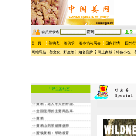
会员登录名
密码
首 页
姜动态
姜供求
姜市场与展会
国内行情
国外行
网站导航
姜文化
野生姜
知名品牌
网上商城
特色小吃
「 野生姜动态 」
->
黄精栽培技术全攻略（..
->
黄精，老人冬天的补虚..
->
全国使用的主要商品来..
->
黄精
->
黄精山药茶健脾益肺
->
蜜饯黄精：帮助发育