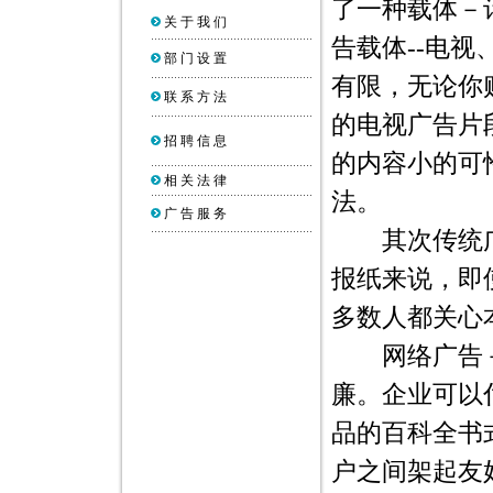
了一种载体－
关 于 我 们
告载体--电
部 门 设 置
有限，无论你购
联 系 方 法
的电视广告片
招 聘 信 息
的内容小的可
相 关 法 律
法。
广 告 服 务
其次传统广
报纸来说，即
多数人都关心
网络广告－
廉。企业可以
品的百科全书
户之间架起友