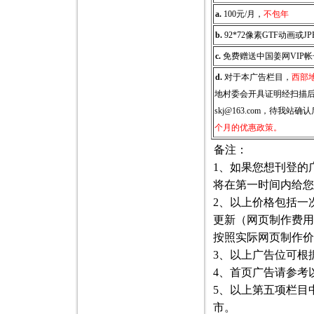
a.
100元/月，
不包年
b.
92*72像素GTF动画或J
c.
免费赠送中国姜网VIP帐
d.
对于本广告栏目，
西部
地村委会开具证明经扫描
skj@163.com
，待我站确认
个月的优惠政策。
备注：
1、如果您想刊登的
将在第一时间内给您
2、以上价格包括一
更新（网页制作费用
按照实际网页制作价
3、以上广告位可根
4、首页广告请参考
5、以上第五项栏目
市。