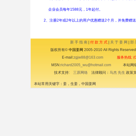
企业会员每年1588元，1年起付。
2、注册2年或2年以上的用户优惠赠送2个月，并免费赠
新 手 指 南
|
付 款 方 式
|
关 于 姜 网
|
部 
版权所有©
中国姜网
2005-2010 All Rights 
E-mail:
zgjw88@163.com
服务热线: (0
MSN:
richard2005_wu@hotmail.com
本站网络
技术支持:
三原网络
法律顾问：
马杰 先生
政策
本站常用关键字：姜，生姜，中国姜网