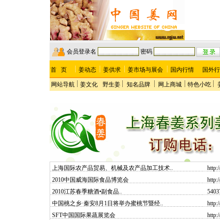
会员登录名
密码
首 页
姜动态
姜供求
姜市场与展会
国内行情
国外行
网站导航
姜文化
野生姜
知名品牌
网上商城
特色小吃
上海国际农产品贸易、机械及农产品加工技术..
http:
2010中国威海国际食品博览会
http:
2010江苏春季糖酒•副食品..
5403
中国桃之乡·秦安8月1日将举办蜜桃节暨经..
http:
SFT中国国际果蔬展览会
http: